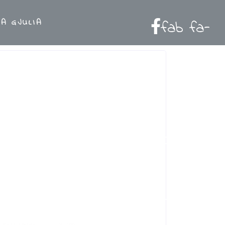
A GJULIA
fab fa-
facebook-f
fab fa-
instagram