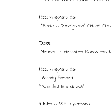
-Filetto di manzo “Sakura Yoza” al
Accompagnato da:
-“Badia a Passignano” Chianti Clas
Dolce:
-Mousse al cioccolato bianco con t
Accompagnato da:
-Brandy Antinori
“Puro distillato di uva”
Il tutto a 95€ a persona