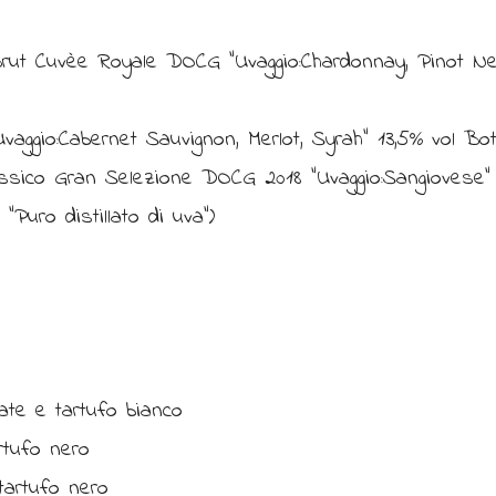
Brut Cuvèe Royale DOCG “Uvaggio:Chardonnay, Pinot Ner
vaggio:Cabernet Sauvignon, Merlot, Syrah” 13,5% vol Bott
ssico Gran Selezione DOCG 2018 “Uvaggio:Sangiovese” 14
Puro distillato di uva”)
ate e tartufo bianco
rtufo nero
tartufo nero