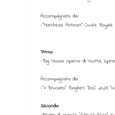
Accompagnato da:
-“Marchese Antinori” Cuvèe Royale “
Primo:
-Big raviolo ripieno di ricotta, spi
Accompagnato da:
-“Il Bruciato” Bolgheri DOC 2023 “Uv
Secondo: