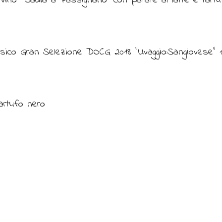
 vino “Badia a Passignano” con patate al latte e tart
sico Gran Selezione DOCG 2018 “Uvaggio:Sangiovese” 14%
artufo nero