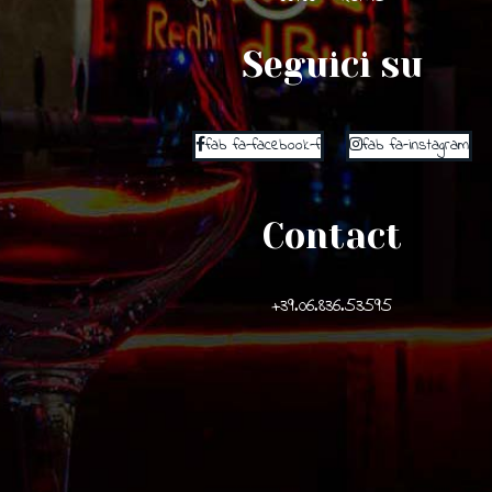
Seguici su
fab fa-facebook-f
fab fa-instagram
Contact
+39.06.836.53595