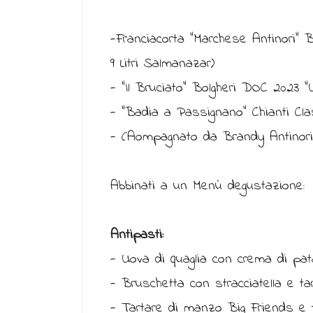
-Franciacorta “Marchese Antinori” 
9 Litri Salmanazar)
- “Il Bruciato” Bolgheri DOC 2023 “U
- “Badia a Passignano” Chianti Cla
- (Aompagnato da Brandy Antinori “
Abbinati a un Menù degustazione:
Antipasti:
- Uova di quaglia con crema di pat
- Bruschetta con stracciatella e ta
- Tartare di manzo Big Friends e 