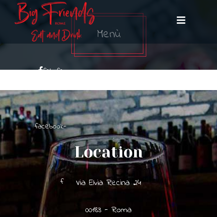
Menù
fab fa-
facebook-
Location
f
Via Elvia Recina 24
00183 - Roma