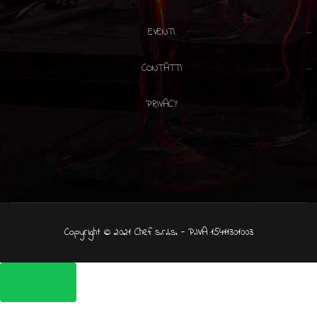
EVENTI
CONTATTI
PRIVACY
Copyright © 2021 Chef s.r.l.s. - P.IVA 15411301003