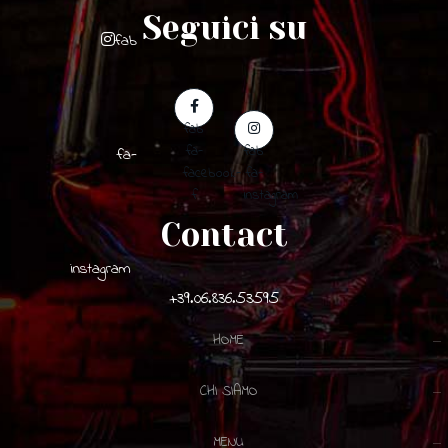
Seguici su
fab
fab
fa-
fab
fa-
facebook-
fa-
f
instagram
Contact
instagram
+39.06.836.53595
HOME
CHI SIAMO
MENU