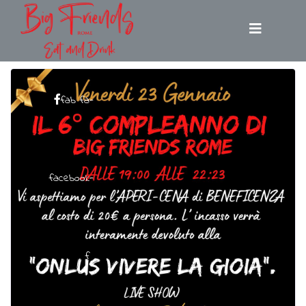
fab fa-
facebook-
f