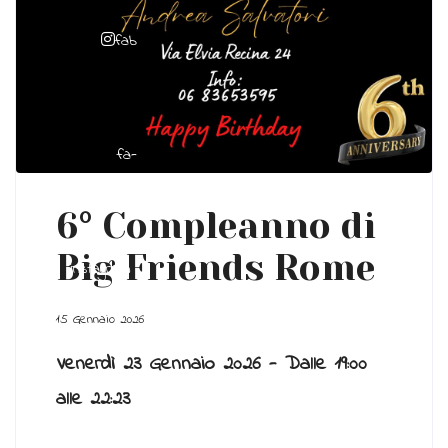
fab
fa-
6° Compleanno di
Big Friends Rome
instagram
15 Gennaio 2026
Venerdì 23 Gennaio 2026 -
Dalle 19:00
alle 22:23