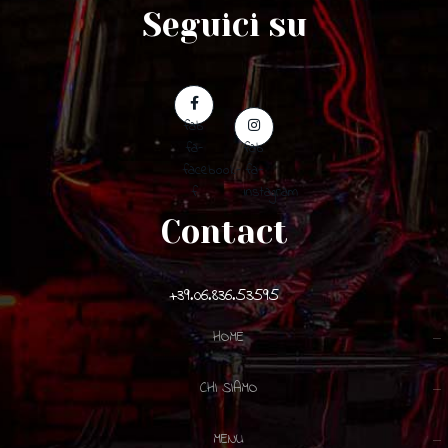
Seguici su
fab
fa-
fab
facebook-
fa-
f
instagram
Contact
+39.06.836.53595
HOME
CHI SIAMO
MENU