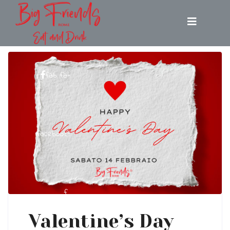
fab fa-
facebook-
f
Valentine’s Day