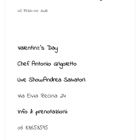
05 Febbraio 2026
fab
Valentine’s Day
fa-
Chef Antonio Grigoletto
Live Show:Andrea Salvatori
instagram
Via Elvia Recina 24
Info & prenotazioni:
06 83653595