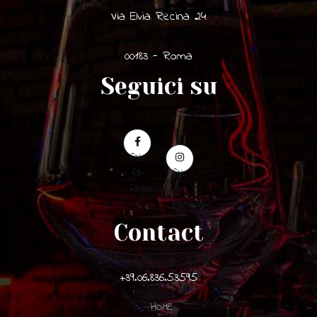
Via Elvia Recina 24
00183 - Roma
Seguici su
fab
fa-
fab
facebook-
fa-
f
instagram
Contact
+39.06.836.53595
HOME